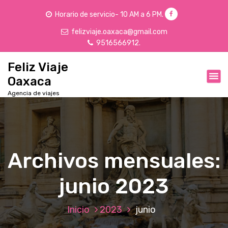
S
Horario de servicio- 10 AM a 6 PM.
a
l
felizviaje.oaxaca@gmail.com
t
9516566912.
a
r
Feliz Viaje
a
Oaxaca
l
Agencia de viajes
c
o
n
t
e
n
Archivos mensuales:
i
d
junio 2023
o
Inicio
2023
junio