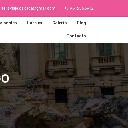
felizviaje.oaxaca@gmail.com
9516566912.
cionales
Hoteles
Galeria
Blog
Contacto
GO