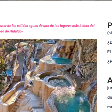
P
tar de las cálidas aguas de uno de los lugares más bellos del
ado de Hidalgo»
(s
¿D
EL
¿P
A
ju
di
ma